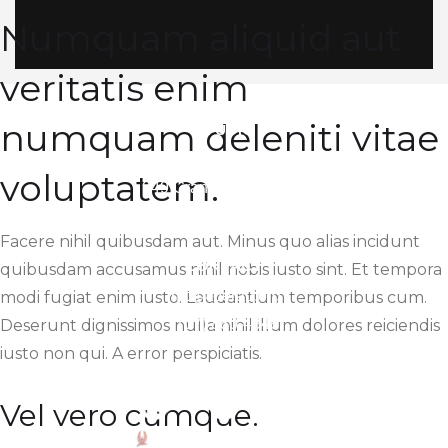
Numquam aliquid aut
veritatis enim
numquam deleniti vitae
STUDIO
To'erau Manu Rahi
voluptatem.
949 Grant Street Suite I
Benicia, CA, 94510
Facere nihil quibusdam aut. Minus quo alias incidunt
CONTACT
quibusdam accusamus nihil nobis iusto sint. Et tempora
info@toerau.org
modi fugiat enim iusto. Laudantium temporibus cum.
(707) 880-4848
Deserunt dignissimos nulla nihil illum dolores reiciendis
iusto non qui. A error perspiciatis.
FOLLOW
Vel vero cumque.
© 2022 TO'ERAU MANU RAHI